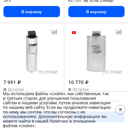
3У3
КС-101 3ф 525В 25квар
В корзину
В корзину
На складе
На складе
7 991
₽
10 770
₽
Остаток
Остаток
Мы используем файлы «cookie», как собственные, так
Арт.: 50438DEK
Арт.: kps-0,45-40-3-bas
и третьих сторон, для улучшения пользования
Конденсатор косинусный
Конденсатор косинусный
сайтом и нашими услугами, путем анализа навигации
КС-101 3ф 525В 12квар
КПС-0,45-40-3 Basic
по нашему веб-сайту. Если вы продолжите навигацию
✖
по нему, мы сочтем, что вы согласны с их
использованием. Дополнительную информацию вы
В корзину
В корзину
можете найти в нашей Политике в отношении
файлов «cookie».