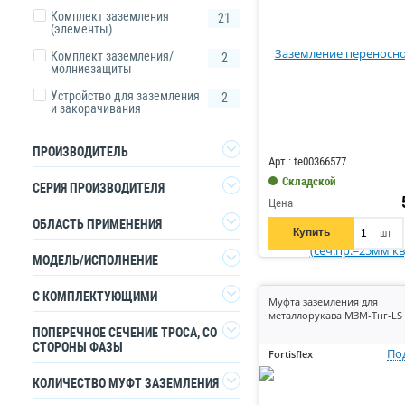
Комплект заземления
21
(элементы)
Комплект заземления/
2
молниезащиты
Устройство для заземления
2
и закорачивания
Код: 570798
ПРОИЗВОДИТЕЛЬ
Арт.: te00366577
Складской
DKC
8
СЕРИЯ ПРОИЗВОДИТЕЛЯ
Цена
EKF
1
Jupiter
6
ОБЛАСТЬ ПРИМЕНЕНИЯ
Купить
шт
Fortisflex
2
RAM Telecom
1
Соединительная система
6
МОДЕЛЬ/ИСПОЛНЕНИЕ
IEK
4
Ram block
1
Электрический шкаф
3
Texenergo
Заземление переносное
1
1
С КОМПЛЕКТУЮЩИМИ
Муфта заземления для
металлорукава МЗМ-Тнг-LS 
ВК
1
2
ПОПЕРЕЧНОЕ СЕЧЕНИЕ ТРОСА, СО
Да
СТОРОНЫ ФАЗЫ
КВТ
3
По
Fortisflex
Неважно
ПРОВЕНТО
2
16
1
КОЛИЧЕСТВО МУФТ ЗАЗЕМЛЕНИЯ
Промрукав
3