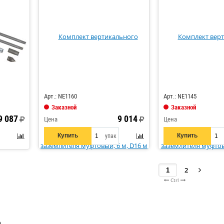
Код: 760548
Код: 760549
Арт.: NE1160
Арт.: NE1145
Заказной
Заказной
9 087
9 014
Цена
Цена
Купить
Купить
упак
2
Ctrl