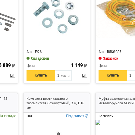
Код: 527864
Код: 297633
Арт.: EK 8
Арт.: R5SGC05
Складской
Заказной
6 889
1 149
Цена
Цена
Купить
Купить
компл
- 15
Комплект вертикального
Муфта заземления для
заземлителя безмуфтовый, 3 м, D16
металлорукава МЗМ-Тн
мм
а складе
Под заказ
DKC
Fortisflex