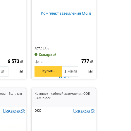
Код: 414416
Арт.: EK 6
Складской
6 573
777
Цена
Купить
шт
компл
 комп-5шт, для
Комплект кабелей заземления CQE
RAM block
Под заказ
Под заказ
DKC