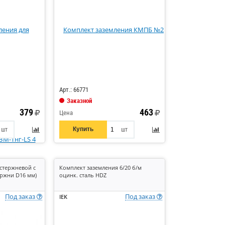
Код: 362424
Арт.: 66771
Заказной
379
463
Цена
Купить
шт
шт
стержневой с
Комплект заземления 6/20 б/м
ержни D16 мм)
оцинк. сталь HDZ
Под заказ
Под заказ
IEK