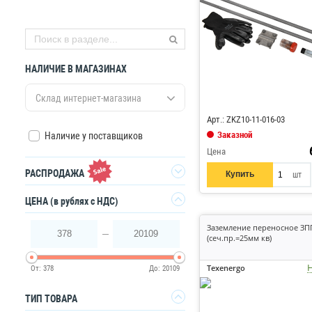
НАЛИЧИЕ В МАГАЗИНАХ
Код: 886422
Склад интернет-магазина
Арт.: ZKZ10-11-016-03
Заказной
Наличие у поставщиков
Цена
РАСПРОДАЖА
Купить
шт
Да
ЦЕНА
(в рублях с НДС)
Заземление переносное ЗПП
378
20109
(сеч.пр.=25мм кв)
Н
Texenergo
От:
378
До:
20109
ТИП ТОВАРА