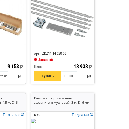
Код: 820460
Арт.: ZKZ11-14-020-06
Заказной
9 153
13 933
Цена
Купить
упак
шт
ого
Комплект вертикального
 4,5 м, D16
заземлителя муфтовый, 3 м, D16 мм
Под заказ
Под заказ
DKC