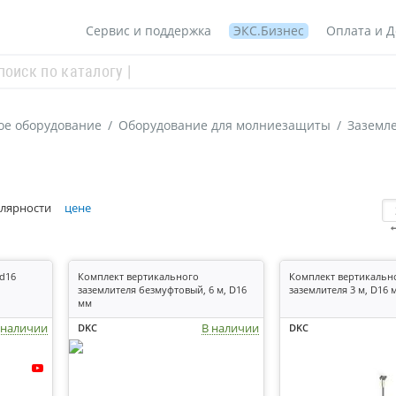
Сервис и поддержка
ЭКС.Бизнес
Оплата и Д
ое оборудование
/
Оборудование для молниезащиты
/
Заземл
лярности
цене
 d16
Комплект вертикального
Комплект вертикальн
заземлителя безмуфтовый, 6 м, D16
заземлителя 3 м, D16 
мм
 наличии
В наличии
DKC
DKC