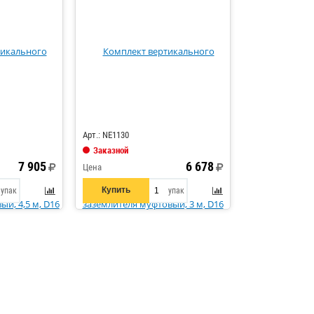
Код: 760547
Арт.: NE1130
Заказной
7 905
6 678
Цена
Купить
упак
упак