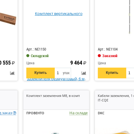
Код: 389187
Код: 209710
Арт.: NE1150
Арт.: NE1104
Складской
Заказной
0 555
9 464
Цена
Цена
Купить
Купить
упак
Комплект заземления М8, в комп
Кабели заземления, 1
IT-CQE
д заказ
На складе
ПРОВЕНТО
DKC