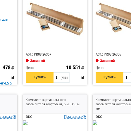
Код: 861386
Арт.: PR08.26357
Арт.: PR08.26356
Заказной
Заказной
478
10 551
Цена
Цена
Купить
Купить
упак
Комплект вертикального
Комплект вертикальн
заземлителя муфтовый, 6 м, D16 м
заземлителя муфтовый,
мм
д заказ
Под заказ
DKC
DKC