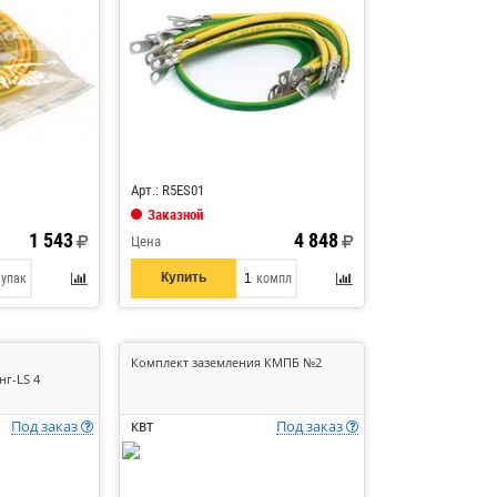
Код: 502750
Арт.: R5ES01
Заказной
1 543
4 848
Цена
Купить
упак
компл
Комплект заземления КМПБ №2
г-LS 4
Под заказ
Под заказ
КВТ