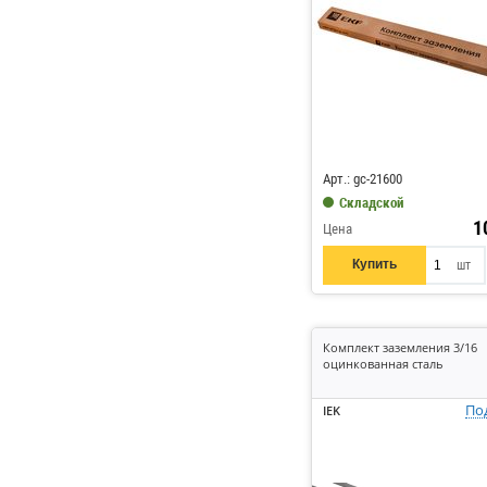
Код: 374296
Арт.: gc-21600
Складской
1
Цена
Купить
шт
Комплект заземления 3/16
оцинкованная сталь
По
IEK