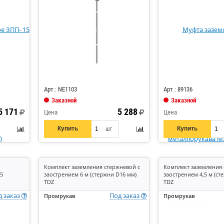
Код: 290093
Код: 742725
Арт.: NE1103
Арт.: 89136
Заказной
Заказной
5 171
5 288
Цена
Цена
Купить
Купить
шт
Комплект заземления стержневой с
Комплект заземления 
5
заострением 6 м (стержни D16 мм)
заострением 4,5 м (ст
TDZ
TDZ
д заказ
Под заказ
Промрукав
Промрукав