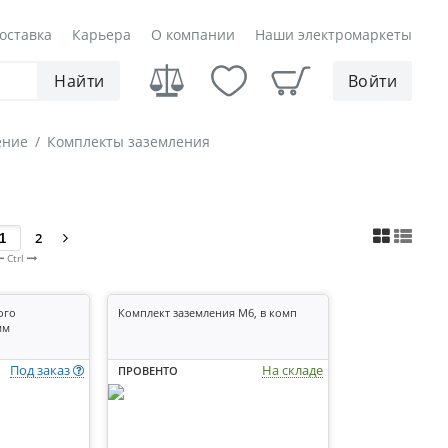
оставка
Карьера
О компании
Наши электромаркеты
Найти
Войти
ение
/
Комплекты заземления
2
Ctrl
ого
Комплект заземления М6, в комп
мм
Под заказ
На складе
ПРОВЕНТО