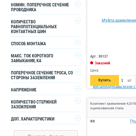
1
1
НОМИН. ПОПЕРЕЧНОЕ СЕЧЕНИЕ
ПРОВОДНИКА
2
1
КОЛИЧЕСТВО
0
600
РАВНОПОТЕНЦИАЛЬНЫХ
КОНТАКТНЫХ ШИН
0
2
Код: 742726
СПОСОБ МОНТАЖА
Винтовой
1
МАКС. ТОК КОРОТКОГО
Арт.: 89137
ЗАМЫКАНИЯ, КА
Заказной
Цена
1.74
1
ПОПЕРЕЧНОЕ СЕЧЕНИЕ ТРОСА, СО
СТОРОНЫ ЗАЗЕМЛЕНИЯ
Купить
шт
16
1
НАПРЯЖЕНИЕ
0.4
1
КОЛИЧЕСТВО СТЕРЖНЕЙ
Комплект заземления 4,5/16
ЗАЗЕМЛЕНИЯ
оцинкованная сталь
1
1
2
1
ДОП. ХАРАКТЕРИСТИКИ
10
3
По
IEK
3
1