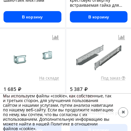
шайб-гаек M6x15мм
крестовую отвертку
встраиваемая гайка для
крепления на 19дюйм
профиль
В корзину
В корзину
На складе
Под заказ
1 685
₽
5 387
₽
Мы используем файлы «cookie», как собственные, так
Заказной
Заказной
и третьих сторон, для улучшения пользования
Арт.: R5MCRE02IT
Арт.: TR00-59A-EOR
сайтом и нашими услугами, путем анализа навигации
Кронштейн для усиления
Направляющие
по нашему веб-сайту. Если вы продолжите навигацию
✖
19'' направляющих в CQE
телескопические EOR рег.
по нему, мы сочтем, что вы согласны с их
800 мм, 2 шт RAM block
500-900мм оцин
использованием. Дополнительную информацию вы
можете найти в нашей Политике в отношении
файлов «cookie».
В корзину
В корзину