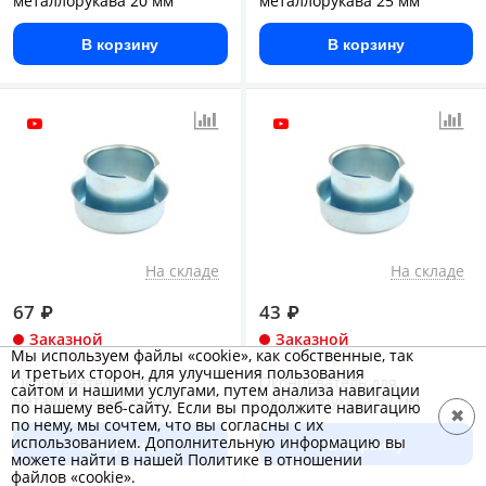
металлорукава 20 мм
металлорукава 25 мм
В корзину
В корзину
На складе
На складе
67
₽
43
₽
Заказной
Заказной
Мы используем файлы «cookie», как собственные, так
Арт.: zeta41015
Арт.: zeta41014
и третьих сторон, для улучшения пользования
Оконцеватель для
Оконцеватель для
сайтом и нашими услугами, путем анализа навигации
металлорукава 38 мм
металлорукава 32 мм
по нашему веб-сайту. Если вы продолжите навигацию
✖
по нему, мы сочтем, что вы согласны с их
использованием. Дополнительную информацию вы
В корзину
В корзину
можете найти в нашей Политике в отношении
файлов «cookie».