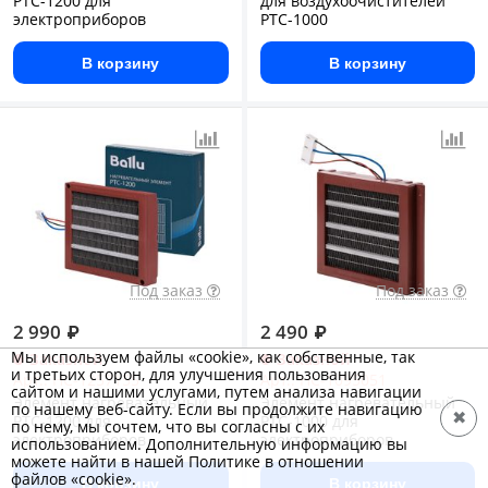
PTC-1200 для
для воздухоочистителей
электроприборов
PTC-1000
В корзину
В корзину
Под заказ
Под заказ
2 990
₽
2 490
₽
Мы используем файлы «cookie», как собственные, так
Заказной
Заказной
и третьих сторон, для улучшения пользования
Арт.: НС-1257155
Арт.: НС-1095051
сайтом и нашими услугами, путем анализа навигации
Элемент нагревательный
Элемент нагревательный
по нашему веб-сайту. Если вы продолжите навигацию
✖
PTC-1200 для
PTC-1000 для
по нему, мы сочтем, что вы согласны с их
электроприборов
электроприборов
использованием. Дополнительную информацию вы
можете найти в нашей Политике в отношении
файлов «cookie».
В корзину
В корзину