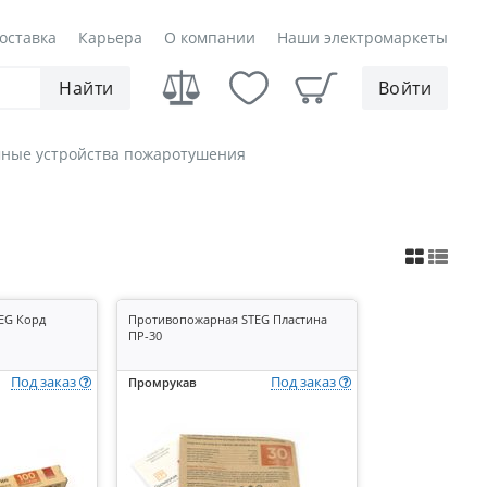
оставка
Карьера
О компании
Наши электромаркеты
Найти
Войти
ные устройства пожаротушения
EG Корд
Противопожарная STEG Пластина
ПР-30
Под заказ
Под заказ
Промрукав