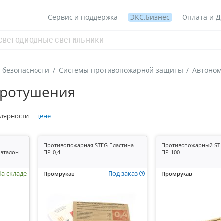
Сервис и поддержка
ЭКС.Бизнес
Оплата и Д
 безопасности
/
Системы противопожарной защиты
/
Автоном
аротушения
лярности
цене
Противопожарная STEG Пластина
Противопожарный ST
эталон
ПР-0,4
ПР-100
а складе
Под заказ
Промрукав
Промрукав