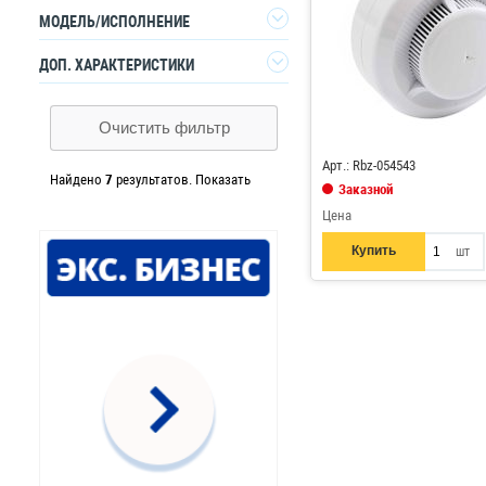
0.5
1
МОДЕЛЬ/ИСПОЛНЕНИЕ
5
1
Генератор огнетушащего
1
ДОП. ХАРАКТЕРИСТИКИ
аэрозоля
Код: 885562
Очистить фильтр
Арт.: Rbz-054543
Найдено
7
результатов.
Показать
Заказной
Цена
Купить
шт