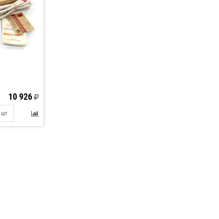
10 926
шт