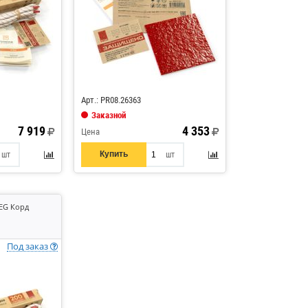
Код: 896711
Арт.: PR08.26363
Заказной
7 919
4 353
Цена
Купить
шт
шт
EG Корд
Под заказ