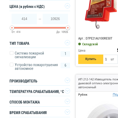
Да
ЦЕНА
(в рублях с НДС)
414
10926
Код: 728657
От:
414
До:
10926
Арт.: D7PE21AU100RE50T
ТИП ТОВАРА
Складской
Цена
Система пожарной
1
сигнализации
Купить
шт
Устройство пожаротушения
6
автономное
ИП 212-142 Извещатель по
ПРОИЗВОДИТЕЛЬ
дымовой оптико-электрон
автономный
Промрукав
4
ТЕМПЕРАТУРА СРАБАТЫВАНИЯ, °C
По
Рубеж
Рубеж
1
172
1
СПОСОБ МОНТАЖА
ТД Пожарный эталон
1
DIN-рейка
1
ВРЕМЯ СРАБАТЫВАНИЯ
Эпотос
1