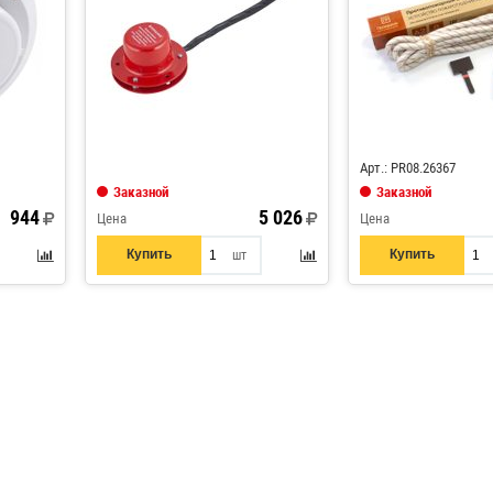
Код: 858310
Арт.: PR08.26367
Заказной
Заказной
944
5 026
Цена
Цена
Купить
Купить
шт