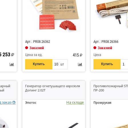
Код: 820989
Код: 901804
Арт.: PR08.26362
Арт.: PR08.26366
Заказной
Заказной
5 253
Цена за ед.
Цена
415
Купить
Купить
шт
жарный
Генератор огнетушащего аэрозоля
Противопожарный ST
ный
Допинг 2.02Т
ПР-200
д заказ
На складе
Эпотос
Промрукав