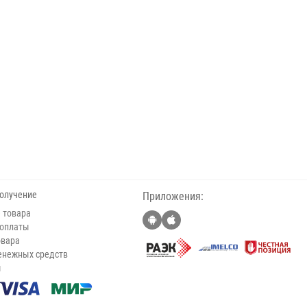
получение
Приложения:
 товара
 оплаты
овара
енежных средств
ы