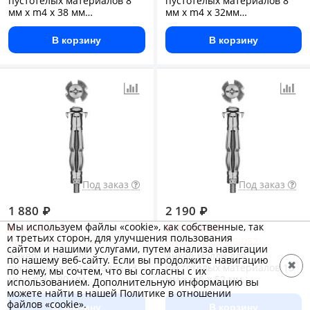
пустотелых материалов 8
пустотелых материалов 8
мм x m4 x 38 мм
мм x m4 x 32мм
оцинкованный
оцинкованный
В корзину
В корзину
Под заказ
Под заказ
1 880
₽
2 190
₽
Мы используем файлы «cookie», как собственные, так
Заказной
Заказной
и третьих сторон, для улучшения пользования
Арт.: 302472-08-080
Арт.: 302472-06-052
сайтом и нашими услугами, путем анализа навигации
Анкер молли для
Анкер молли для
по нашему веб-сайту. Если вы продолжите навигацию
✖
пустотелых материалов 13
пустотелых материалов 13
по нему, мы сочтем, что вы согласны с их
мм х m8 x 80 мм
мм x m6 x 52 мм
использованием. Дополнительную информацию вы
оцинкованный
оцинкованный
можете найти в нашей Политике в отношении
файлов «cookie».
В корзину
В корзину