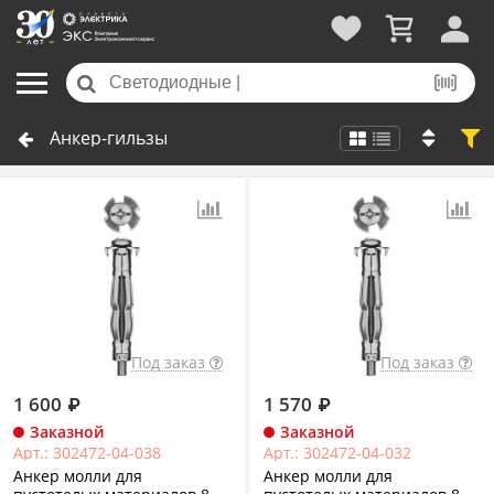
Анкер-гильзы
Под заказ
Под заказ
1 600
₽
1 570
₽
Заказной
Заказной
Арт.: 302472-04-038
Арт.: 302472-04-032
Анкер молли для
Анкер молли для