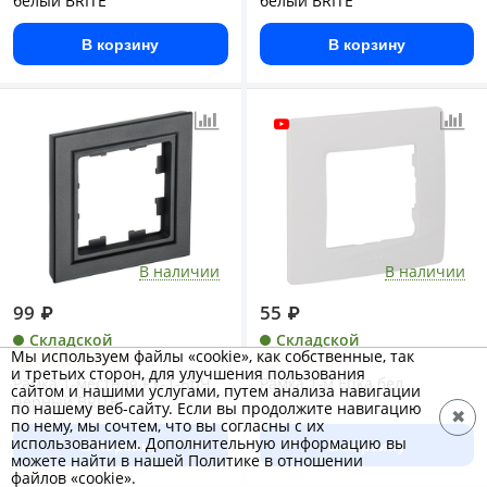
белый BRITE
белый BRITE
В корзину
В корзину
В наличии
В наличии
99
₽
55
₽
Складской
Складской
Мы используем файлы «cookie», как собственные, так
Арт.: BR-M12-K02
Арт.: 672501
и третьих сторон, для улучшения пользования
Рамка 1-местная РУ-1-БрЧ
Рамка 1-м Etika бел
сайтом и нашими услугами, путем анализа навигации
черный BRITE
по нашему веб-сайту. Если вы продолжите навигацию
✖
по нему, мы сочтем, что вы согласны с их
использованием. Дополнительную информацию вы
В корзину
В корзину
можете найти в нашей Политике в отношении
файлов «cookie».