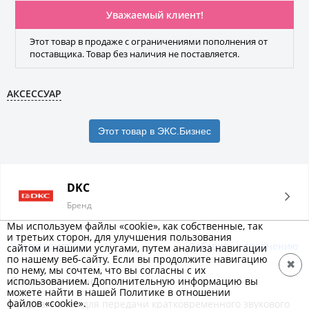
Уважаемый клиент!
Этот товар в продаже с ограничениями пополнения от
поставщика. Товар без наличия не поставляется.
АКСЕССУАР
Этот товар в ЭКС.Бизнес
DKC
Бренд
Мы используем файлы «cookie», как собственные, так
и третьих сторон, для улучшения пользования
Характеристики
Добавить к сравнению
сайтом и нашими услугами, путем анализа навигации
по нашему веб-сайту. Если вы продолжите навигацию
✖
по нему, мы сочтем, что вы согласны с их
Описание товара
использованием. Дополнительную информацию вы
можете найти в нашей Политике в отношении
файлов «cookie».
Предназначен для передачи кратковременного звукового