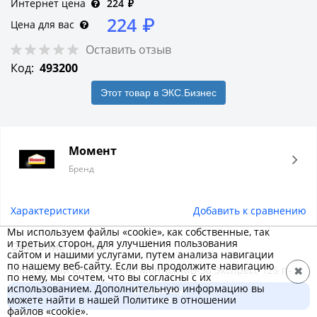
Интернет цена
224
₽
224
₽
Цена для вас
Оставить отзыв
Код:
493200
Этот товар в ЭКС.Бизнес
Момент
Бренд
Характеристики
Добавить к сравнению
Мы используем файлы «cookie», как собственные, так
и третьих сторон, для улучшения пользования
Описание товара
сайтом и нашими услугами, путем анализа навигации
по нашему веб-сайту. Если вы продолжите навигацию
Монтажный клей Момент Монтаж МВ-50 Экспресс 125 г -
✖
по нему, мы сочтем, что вы согласны с их
монтажный клей для приклеивания плинтусов и
использованием. Дополнительную информацию вы
В корзину
можете найти в нашей Политике в отношении
декоративных фризов, изоляционных панелей, профилей и
224 ₽
файлов «cookie».
пр.