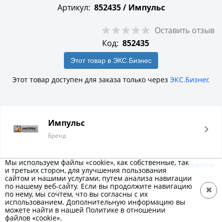
Артикул:
852435 /
Импульс
Оставить отзыв
Код:
852435
Этот товар в ЭКС.Бизнес
Этот товар доступен для заказа только через
ЭКС.Бизнес
Импульс
Бренд
Мы используем файлы «cookie», как собственные, так
Характеристики
Добавить к сравнению
и третьих сторон, для улучшения пользования
сайтом и нашими услугами, путем анализа навигации
по нашему веб-сайту. Если вы продолжите навигацию
Характеристики
✖
по нему, мы сочтем, что вы согласны с их
использованием. Дополнительную информацию вы
можете найти в нашей Политике в отношении
Основные
файлов «cookie».