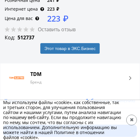
Розничная цена
241
₽
Интернет цена
223
₽
223
₽
Цена для вас
Оставить отзыв
Код:
512737
Этот товар в ЭКС.Бизнес
TDM
Бренд
Характеристики
Добавить к сравнению
Мы используем файлы «cookie», как собственные, так
и третьих сторон, для улучшения пользования
сайтом и нашими услугами, путем анализа навигации
Описание товара
по нашему веб-сайту. Если вы продолжите навигацию
✖
по нему, мы сочтем, что вы согласны с их
Назначение:br/Универсальные ключи для отпирания
использованием. Дополнительную информацию вы
В корзину
можете найти в нашей Политике в отношении
электрощитового оборудования с замками различного
223 ₽
файлов «cookie».
типоисполнения.Для запирания электрических сборок,