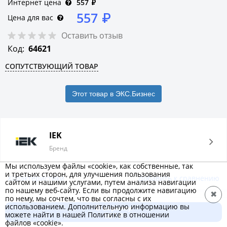
Интернет цена
557
₽
557
₽
Цена для вас
Оставить отзыв
Код:
64621
СОПУТСТВУЮЩИЙ ТОВАР
Этот товар в ЭКС.Бизнес
IEK
Бренд
Мы используем файлы «cookie», как собственные, так
и третьих сторон, для улучшения пользования
Характеристики
Добавить к сравнению
сайтом и нашими услугами, путем анализа навигации
по нашему веб-сайту. Если вы продолжите навигацию
✖
по нему, мы сочтем, что вы согласны с их
Описание товара
использованием. Дополнительную информацию вы
В корзину
можете найти в нашей Политике в отношении
557 ₽
Выполнены из стали с хромированием. Ключи
файлов «cookie».