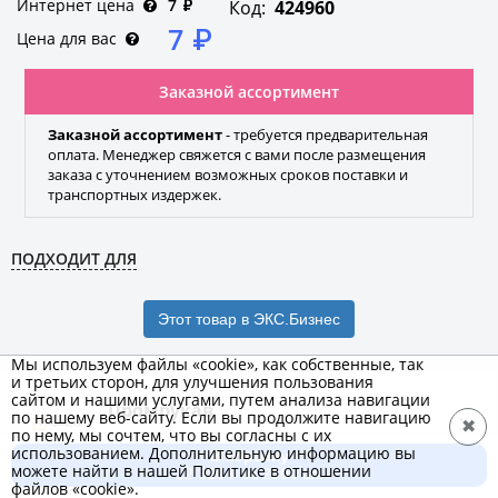
Интернет цена
7
₽
Код:
424960
7
₽
Цена для вас
Заказной ассортимент
Заказной ассортимент
- требуется предварительная
оплата. Менеджер свяжется с вами после размещения
заказа с уточнением возможных сроков поставки и
транспортных издержек.
ПОДХОДИТ ДЛЯ
Этот товар в ЭКС.Бизнес
Мы используем файлы «cookie», как собственные, так
и третьих сторон, для улучшения пользования
сайтом и нашими услугами, путем анализа навигации
Промрукав
по нашему веб-сайту. Если вы продолжите навигацию
✖
по нему, мы сочтем, что вы согласны с их
Бренд
использованием. Дополнительную информацию вы
В корзину
можете найти в нашей Политике в отношении
12 320 ₽ за 2000 шт.
файлов «cookie».