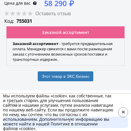
58 290
₽
Цена для вас
Оставить отзыв
Код:
755031
Заказной ассортимент
Заказной ассортимент
- требуется предварительная
оплата. Менеджер свяжется с вами после размещения
заказа с уточнением возможных сроков поставки и
транспортных издержек.
Этот товар в ЭКС.Бизнес
Мы используем файлы «cookie», как собственные, так
IEK
и третьих сторон, для улучшения пользования
сайтом и нашими услугами, путем анализа навигации
Бренд
по нашему веб-сайту. Если вы продолжите навигацию
✖
по нему, мы сочтем, что вы согласны с их
использованием. Дополнительную информацию вы
В корзину
можете найти в нашей Политике в отношении
Характеристики
Добавить к сравнению
58 290 ₽
файлов «cookie».