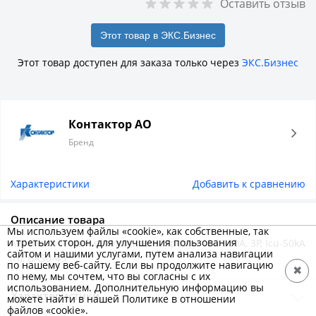
Оставить отзыв
Этот товар в ЭКС.Бизнес
Этот товар доступен для заказа только через
ЭКС.Бизнес
Контактор АО
Бренд
Характеристики
Добавить к сравнению
Описание товара
Мы используем файлы «cookie», как собственные, так
и третьих сторон, для улучшения пользования
Автоматический выключатель Протон 16C 630A, 3P, Icu-50kA
сайтом и нашими услугами, путем анализа навигации
(Н), ВА50-45
по нашему веб-сайту. Если вы продолжите навигацию
✖
по нему, мы сочтем, что вы согласны с их
использованием. Дополнительную информацию вы
Характеристики
можете найти в нашей Политике в отношении
файлов «cookie».