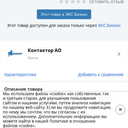
Оставить отзыв
Этот товар в ЭКС.Бизнес
Этот товар доступен для заказа только через
ЭКС.Бизнес
Контактор АО
Бренд
Характеристики
Добавить к сравнению
Описание товара
Мы используем файлы «cookie», как собственные, так
и третьих сторон, для улучшения пользования
Автоматический выключатель ВА53-41-371830-00УХЛ3
сайтом и нашими услугами, путем анализа навигации
400А, 660В
по нашему веб-сайту. Если вы продолжите навигацию
✖
по нему, мы сочтем, что вы согласны с их
использованием. Дополнительную информацию вы
Характеристики
можете найти в нашей Политике в отношении
файлов «cookie».