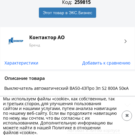
Код:
259815
Этот товар в ЭКС.Бизнес
Контактор АО
Бренд
Характеристики
Добавить к сравнению
Описание товара
Выключатель автоматический ВА50-43Про 3п S2 800А 50кА
Мы используем файлы «cookie», как собственные, так
и третьих сторон, для улучшения пользования
Характеристики
сайтом и нашими услугами, путем анализа навигации
по нашему веб-сайту. Если вы продолжите навигацию
✖
по нему, мы сочтем, что вы согласны с их
Основные
использованием. Дополнительную информацию вы
можете найти в нашей Политике в отношении
Тип товара
Автомат в литом корпусе
файлов «cookie».