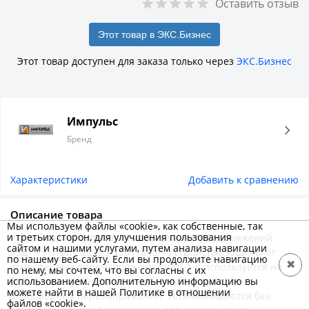
Оставить отзыв
Этот товар в ЭКС.Бизнес
Этот товар доступен для заказа только через
ЭКС.Бизнес
Импульс
Бренд
Характеристики
Добавить к сравнению
Описание товара
Мы используем файлы «cookie», как собственные, так
и третьих сторон, для улучшения пользования
Устройство защиты от атмосферных перенапряжений
сайтом и нашими услугами, путем анализа навигации
УЗД-1-3 (Импульс) 35-150 (18 шт) Устройство защиты от
по нашему веб-сайту. Если вы продолжите навигацию
✖
атмосферных перенапряжений УЗД-1-3 используется на
по нему, мы сочтем, что вы согласны с их
использованием. Дополнительную информацию вы
ВЛЗ с защищенными проводами для защиты от
можете найти в нашей Политике в отношении
атмосферных перенапряжений. Устанавливаются без
файлов «cookie».