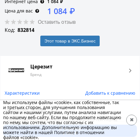
Интернет цена
1 084
₽
1 084
₽
Цена для вас
Оставить отзыв
Код:
832814
Этот товар в ЭКС.Бизнес
Церезит
Бренд
Характеристики
Добавить к сравнению
Мы используем файлы «cookie», как собственные, так
и третьих сторон, для улучшения пользования
Описание товара
сайтом и нашими услугами, путем анализа навигации
по нашему веб-сайту. Если вы продолжите навигацию
Предназначена для обработки поверхностей перед
✖
по нему, мы сочтем, что вы согласны с их
нанесением штукатурных и напольных смесей, плиточных
использованием. Дополнительную информацию вы
В корзину
можете найти в нашей Политике в отношении
клеев и т.д. Применяется для обработки всех видов
1 084 ₽
файлов «cookie».
впитывающих оснований: цементных штукатурок и стяжек,