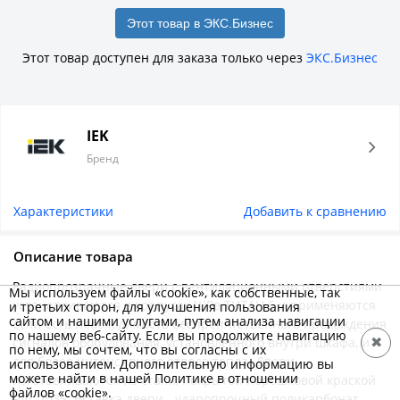
Этот товар в ЭКС.Бизнес
Этот товар доступен для заказа только через
ЭКС.Бизнес
IEK
Бренд
Характеристики
Добавить к сравнению
Описание товара
Радиопрозрачные двери с вентиляционными отверстиями
Мы используем файлы «cookie», как собственные, так
устанавливаются в корпусах ЩРв ТИТАН 5 и применяются
и третьих сторон, для улучшения пользования
сайтом и нашими услугами, путем анализа навигации
если есть необходимость беспрепятственного прохождения
по нашему веб-сайту. Если вы продолжите навигацию
сигналов оборудования, установленного внутри шкафа, и
✖
по нему, мы сочтем, что вы согласны с их
для более интенсивного отвода тепла. Двери
использованием. Дополнительную информацию вы
можете найти в нашей Политике в отношении
изготавливаются из стали, покрытой порошковой краской
файлов «cookie».
RAL 7035. Вставка двери - ударопрочный поликарбонат,