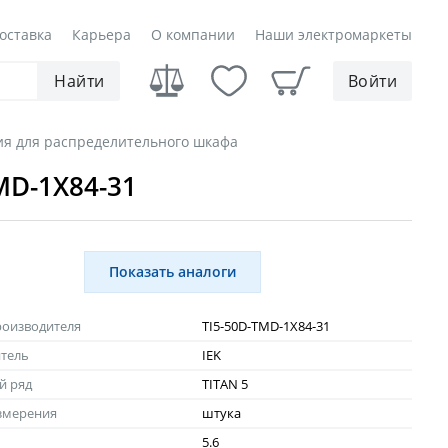
оставка
Карьера
О компании
Наши электромаркеты
Найти
Войти
ия для распределительного шкафа
MD-1X84-31
Показать аналоги
роизводителя
TI5-50D-TMD-1X84-31
тель
IEK
й ряд
TITAN 5
змерения
штука
5.6