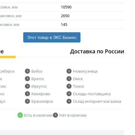
ковки, мм
10590
аковки, мм
2650
аковки, мм
145
Этот товар в ЭКС.Бизнес
ие
Доставка по России
сибирск
Бийск
Новокузнецк
ск
Братск
Омск
тим
Иркутск
Томск
рск
Кемерово
Склады поставщика
аул
Красноярск
Склад интернет-магазина
Есть в наличии
Нет в наличии