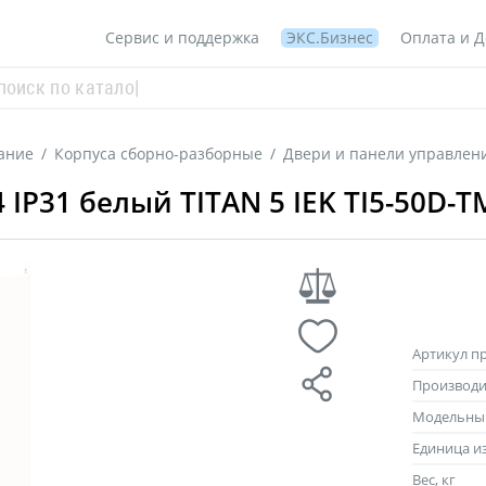
Сервис и поддержка
ЭКС.Бизнес
Оплата и Д
ание
/
Корпуса сборно-разборные
/
Двери и панели управлен
IP31 белый TITAN 5 IEK TI5-50D-T
Артикул п
Производи
Модельны
Единица и
Вес, кг