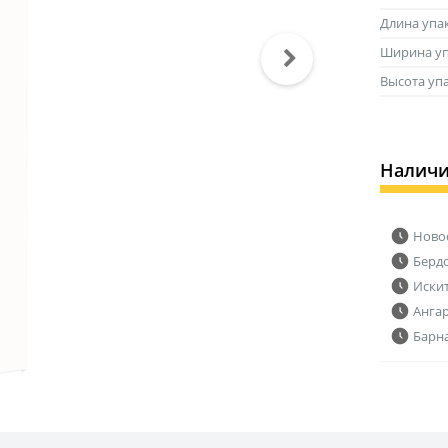
Длина упа
Ширина уп
Высота уп
Налич
Ново
Берд
Иски
Анга
Барн