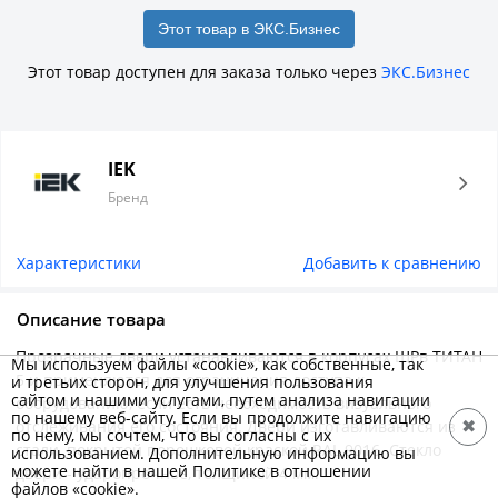
Этот товар в ЭКС.Бизнес
Этот товар доступен для заказа только через
ЭКС.Бизнес
IEK
Бренд
Характеристики
Добавить к сравнению
Описание товара
Прозрачные двери устанавливаются в корпусах ЩРв ТИТАН
Мы используем файлы «cookie», как собственные, так
5 и применяются для ограничения доступа к
и третьих сторон, для улучшения пользования
сайтом и нашими услугами, путем анализа навигации
оборудованию, если есть необходимость визуального
по нашему веб-сайту. Если вы продолжите навигацию
отслеживания его состояния. Двери изготавливаются из
✖
по нему, мы сочтем, что вы согласны с их
стали, покрытой порошковой краской RAL 9016. Стекло
использованием. Дополнительную информацию вы
можете найти в нашей Политике в отношении
двери - ударопрочное, толщиной 4 мм.
файлов «cookie».