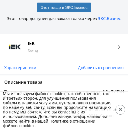
Этот товар в ЭКС.Бизнес
Этот товар доступен для заказа только через
ЭКС.Бизнес
IEK
Бренд
Характеристики
Добавить к сравнению
Описание товара
Прозрачные двери устанавливаются в корпусах ЩРв ТИТАН
Мы используем файлы «cookie», как собственные, так
5 и применяются для ограничения доступа к
и третьих сторон, для улучшения пользования
сайтом и нашими услугами, путем анализа навигации
оборудованию, если есть необходимость визуального
по нашему веб-сайту. Если вы продолжите навигацию
отслеживания его состояния. Двери изготавливаются из
✖
по нему, мы сочтем, что вы согласны с их
стали, покрытой порошковой краской RAL 9016. Стекло
использованием. Дополнительную информацию вы
можете найти в нашей Политике в отношении
двери - ударопрочное, толщиной 4 мм.
файлов «cookie».