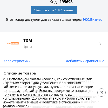
Код:
195693
Этот товар в ЭКС.Бизнес
Этот товар доступен для заказа только через
ЭКС.Бизнес
TDM
Бренд
Характеристики
Добавить к сравнению
Описание товара
Мы используем файлы «cookie», как собственные, так
Применение:Шкафы, корпуса, боксы. Преимущества:В
и третьих сторон, для улучшения пользования
зависимости от модели термостат может управлять
сайтом и нашими услугами, путем анализа навигации
по нашему веб-сайту. Если вы продолжите навигацию
нагревательными элементами (термостат с NС
✖
по нему, мы сочтем, что вы согласны с их
контактами)Назначение:Гигростаты предназначены для
использованием. Дополнительную информацию вы
управления вентиляторами и нагревателями в шкафах и
можете найти в нашей Политике в отношении
файлов «cookie».
сборках с целью поддержания заданных параметров