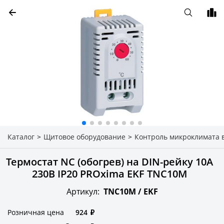
Каталог
>
Щитовое оборудование
>
Контроль микроклимата 
Термостат NC (обогрев) на DIN-рейку 10А
230В IP20 PROxima EKF TNC10M
Артикул:
TNC10M /
EKF
Розничная цена
924
₽