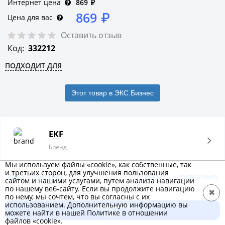
Интернет цена
869
₽
869
₽
Цена для вас
Оставить отзыв
Код:
332212
ПОДХОДИТ ДЛЯ
Этот товар в ЭКС.Бизнес
EKF
Бренд
Мы используем файлы «cookie», как собственные, так
и третьих сторон, для улучшения пользования
Характеристики
Добавить к сравнению
сайтом и нашими услугами, путем анализа навигации
по нашему веб-сайту. Если вы продолжите навигацию
✖
по нему, мы сочтем, что вы согласны с их
Описание товара
использованием. Дополнительную информацию вы
В корзину
можете найти в нашей Политике в отношении
869 ₽
Термостаты и гигростаты предназначены для поддержания
файлов «cookie».