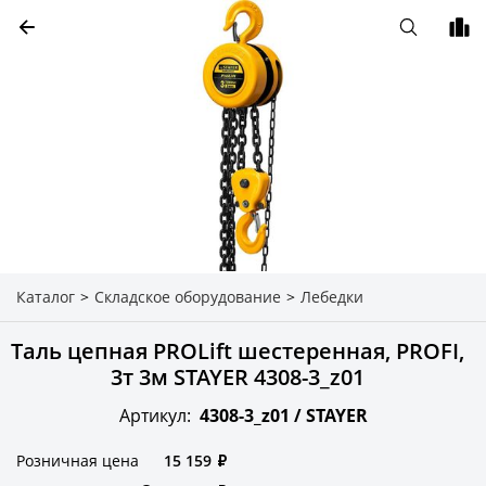
Каталог
>
Складское оборудование
>
Лебедки
Таль цепная PROLift шестеренная, PROFI,
3т 3м STAYER 4308-3_z01
Артикул:
4308-3_z01 /
STAYER
Розничная цена
15 159
₽