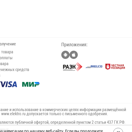
получение
Приложения:
 товара
 оплаты
овара
енежных средств
ы
ание и использование в коммерческих целях информации размещённой
е www.elektro.ru допускается только с письменного одобрения.
вляются публичной офертой, определенной пунктом 2 статьи 437 ГК РФ.
анных
за навигации по нашему веб-сайту. Если вы продолжите