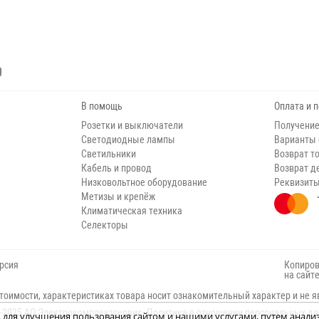
В помощь
Оплата и 
Розетки и выключатели
Получение
Светодиодные лампы
Варианты
Светильники
Возврат т
Кабель и провод
Возврат д
Низковольтное оборудование
Реквизит
Метизы и крепёж
Климатическая техника
Селекторы
рсия
Копиров
на сайт
тоимости, характеристиках товара носит ознакомительный характер и не я
-2025 АО Электрокомплектсервис.
Политика в отношении персональных д
н, для улучшения пользования сайтом и нашими услугами, путем анали