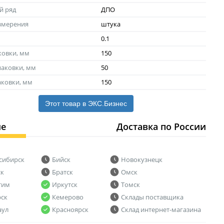
й ряд
ДПО
змерения
штука
0.1
ковки, мм
150
аковки, мм
50
аковки, мм
150
Этот товар в ЭКС.Бизнес
ие
Доставка по России
сибирск
Бийск
Новокузнецк
ск
Братск
Омск
тим
Иркутск
Томск
рск
Кемерово
Склады поставщика
аул
Красноярск
Склад интернет-магазина