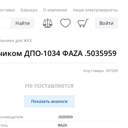
оставка
Карьера
О компании
Наши электромаркеты
Найти
Войти
льники для ЖКХ
тчиком ДПО-1034 ФAZA .5035959
Код товара:
507209
Не поставляется
Показать аналоги
роизводителя
.5035959
тель
ФAZA