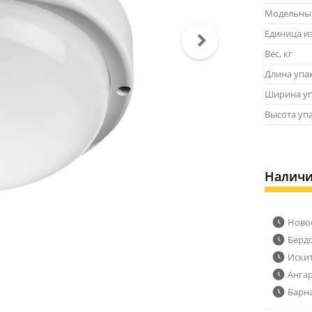
Модельны
Единица и
Вес, кг
Длина упа
Ширина уп
Высота уп
Налич
Ново
Берд
Иски
Анга
Барн