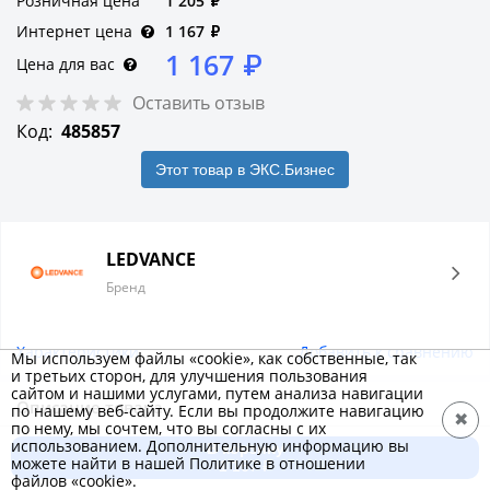
Розничная цена
1 205
₽
Интернет цена
1 167
₽
1 167
₽
Цена для вас
Оставить отзыв
Код:
485857
Этот товар в ЭКС.Бизнес
LEDVANCE
Бренд
Характеристики
Добавить к сравнению
Мы используем файлы «cookie», как собственные, так
и третьих сторон, для улучшения пользования
сайтом и нашими услугами, путем анализа навигации
Описание товара
по нашему веб-сайту. Если вы продолжите навигацию
✖
по нему, мы сочтем, что вы согласны с их
ОБЛАСТИ ПРИМЕНЕНИЯ
использованием. Дополнительную информацию вы
В корзину
можете найти в нашей Политике в отношении
– Прямая замена светильников с компактными
1 167 ₽
файлов «cookie».
люминесцентными лампами (КЛЛ)