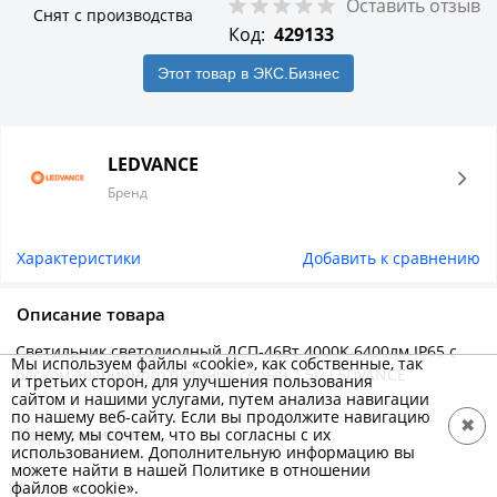
Оставить отзыв
Снят с производства
Код:
429133
Этот товар в ЭКС.Бизнес
LEDVANCE
Бренд
Характеристики
Добавить к сравнению
Описание товара
Светильник светодиодный ДСП-46Вт 4000K 6400лм IP65 с
Мы используем файлы «cookie», как собственные, так
блоком аварийного питания серый 1,5м LEDVANCE
и третьих сторон, для улучшения пользования
сайтом и нашими услугами, путем анализа навигации
по нашему веб-сайту. Если вы продолжите навигацию
✖
Характеристики
по нему, мы сочтем, что вы согласны с их
использованием. Дополнительную информацию вы
можете найти в нашей Политике в отношении
Основные
файлов «cookie».