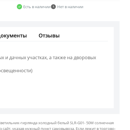
Есть в наличии
Нет в наличии
Документы
Отзывы
х и дачных участках, а также на дворовых
освещенности)
Светильник-гирлянда холодный белый SLR-G01- 50W солнечная
з сайт, указав нужный пункт самовывоза. Если лежит в торгово-