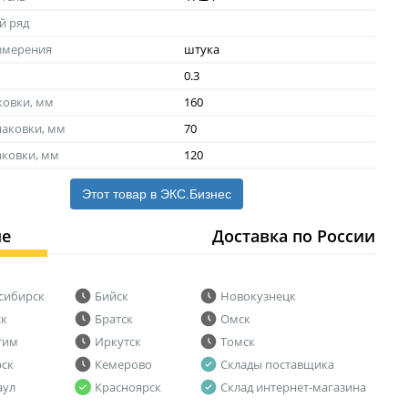
й ряд
змерения
штука
0.3
ковки, мм
160
аковки, мм
70
аковки, мм
120
Этот товар в ЭКС.Бизнес
ие
Доставка по России
сибирск
Бийск
Новокузнецк
ск
Братск
Омск
тим
Иркутск
Томск
рск
Кемерово
Склады поставщика
аул
Красноярск
Склад интернет-магазина