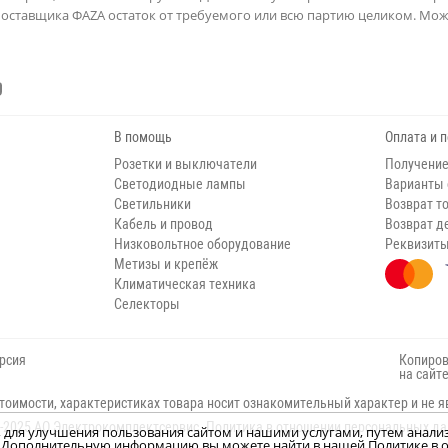
поставщика ФAZA остаток от требуемого или всю партию целиком. Мож
В помощь
Оплата и 
Розетки и выключатели
Получение
Светодиодные лампы
Варианты
Светильники
Возврат т
Кабель и провод
Возврат д
Низковольтное оборудование
Реквизит
Метизы и крепёж
Климатическая техника
Селекторы
рсия
Копиров
на сайт
тоимости, характеристиках товара носит ознакомительный характер и не я
-2025 АО Электрокомплектсервис.
Политика в отношении персональных д
н, для улучшения пользования сайтом и нашими услугами, путем анали
м. Дополнительную информацию вы можете найти в нашей Политике в о