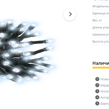
Модельны
Единица и
Вес, кг
Длина упа
Ширина уп
Высота уп
Налич
Ново
Берд
Иски
Анга
Барн