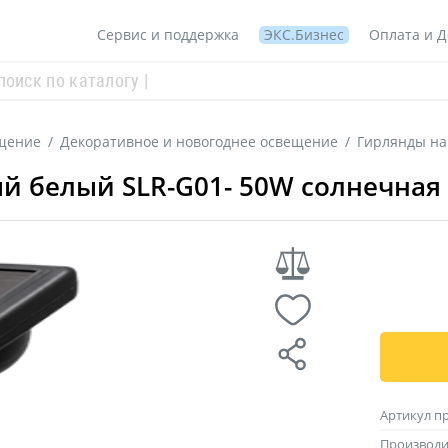
Сервис и поддержка
ЭКС.Бизнес
Оплата и Д
щение
/
Декоративное и новогоднее освещение
/
Гирлянды на
 белый SLR-G01- 50W солнечная 
Артикул п
Производи