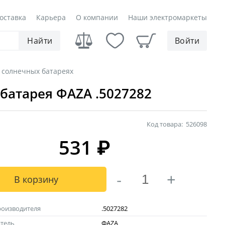
оставка
Карьера
О компании
Наши электромаркеты
Найти
Войти
 солнечных батареях
батарея ФAZA .5027282
Код товара:
526098
531
₽
-
+
В корзину
роизводителя
.5027282
тель
ФAZA