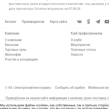
выставочных залах в недостаточном количестве - мы закажем у 
дату просмотра. Остатки актуальны на 07.08.26
Каталог
Производители
Карта сайта
Компания
Клуб профессионалов
О компании
О клубе
Вакансии
Мероприятия
Торговые залы
Полезные статьи
Философия
Новости
Участие в ассоциациях
© АО «Электрокомплектсервис»
Сообщить об ошибке
Мобильная ве
Приведённая на нашем сайте информация о наличии, сроке поставки, с
1996
Мы используем файлы «cookie», как собственные, так и третьих сторо
навигацию по нему, мы сочтем, что вы согласны с их использование