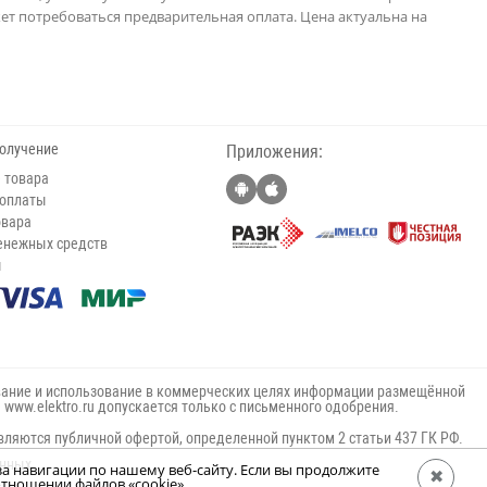
ет потребоваться предварительная оплата. Цена актуальна на
получение
Приложения:
 товара
 оплаты
овара
енежных средств
ы
ание и использование в коммерческих целях информации размещённой
е www.elektro.ru допускается только с письменного одобрения.
вляются публичной офертой, определенной пунктом 2 статьи 437 ГК РФ.
анных
за навигации по нашему веб-сайту. Если вы продолжите
✖
тношении файлов «cookie».