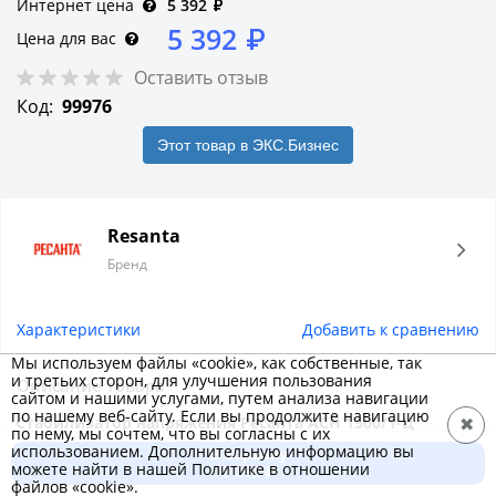
Интернет цена
5 392
₽
5 392
₽
Цена для вас
Оставить отзыв
Код:
99976
Этот товар в ЭКС.Бизнес
Resanta
Бренд
Характеристики
Добавить к сравнению
Мы используем файлы «cookie», как собственные, так
и третьих сторон, для улучшения пользования
Описание товара
сайтом и нашими услугами, путем анализа навигации
по нашему веб-сайту. Если вы продолжите навигацию
Стабилизатор напряжения Ресанта АСН 1500/1-Ц
✖
по нему, мы сочтем, что вы согласны с их
релейного типа предназначен для выравнивания входного
использованием. Дополнительную информацию вы
В корзину
можете найти в нашей Политике в отношении
напряжения и защиты приборов от перепадов напряжения
5 392 ₽
файлов «cookie».
с суммарной мощностью до 1,5 кВт. Работает с