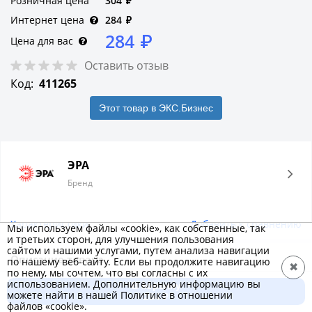
Розничная цена
304
₽
Интернет цена
284
₽
284
₽
Цена для вас
Оставить отзыв
Код:
411265
Этот товар в ЭКС.Бизнес
ЭРА
Бренд
Характеристики
Добавить к сравнению
Мы используем файлы «cookie», как собственные, так
и третьих сторон, для улучшения пользования
сайтом и нашими услугами, путем анализа навигации
Описание товара
по нашему веб-сайту. Если вы продолжите навигацию
✖
по нему, мы сочтем, что вы согласны с их
Пылевлагозащищённый LED-светильник IP65 круглой
использованием. Дополнительную информацию вы
В корзину
можете найти в нашей Политике в отношении
формы. Оснащён оптико-акустическим датчиком движения.
284 ₽
файлов «cookie».
В случае отсутствия какого-либо движения, свет гаснет.