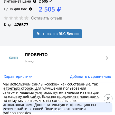
Интернет цена
2 505
₽
2 505
₽
Цена для вас
Оставить отзыв
Код:
426577
Этот товар в ЭКС.Бизнес
ПРОВЕНТО
Бренд
Характеристики
Добавить к сравнению
Мы используем файлы «cookie», как собственные, так
и третьих сторон, для улучшения пользования
Описание товара
сайтом и нашими услугами, путем анализа навигации
по нашему веб-сайту. Если вы продолжите навигацию
Предназначен для объединения двух рам напольных
✖
по нему, мы сочтем, что вы согласны с их
распределительных шкафов сбоку или сзади.
использованием. Дополнительную информацию вы
В корзину
можете найти в нашей Политике в отношении
2 505 ₽
файлов «cookie».