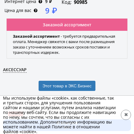
Интернет цена
9
₽
Код:
90985
9
₽
Цена для вас
Заказной ассортимент
Заказной ассортимент
- требуется предварительная
оплата. Менеджер свяжется с вами после размещения
заказа с уточнением возможных сроков поставки и
транспортных издержек.
АКСЕССУАР
Этот товар в ЭКС.Бизнес
Мы используем файлы «cookie», как собственные, так
и третьих сторон, для улучшения пользования
сайтом и нашими услугами, путем анализа навигации
DKC
по нашему веб-сайту. Если вы продолжите навигацию
✖
по нему, мы сочтем, что вы согласны с их
Бренд
использованием. Дополнительную информацию вы
В корзину
можете найти в нашей Политике в отношении
9 ₽
файлов «cookie».