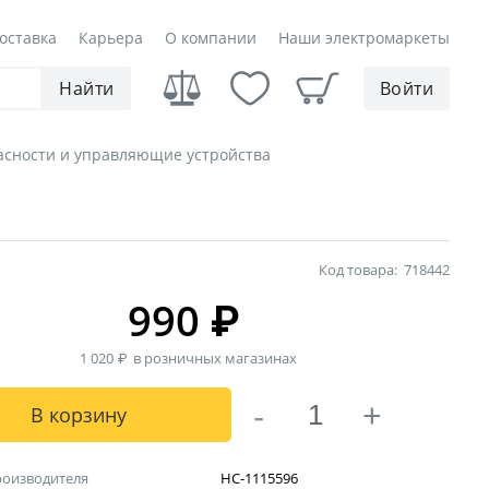
оставка
Карьера
О компании
Наши электромаркеты
Найти
Войти
асности и управляющие устройства
Код товара:
718442
990
₽
1 020
₽
в розничных магазинах
-
+
В корзину
роизводителя
НС-1115596