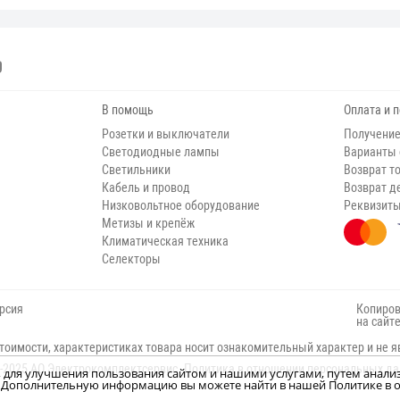
В помощь
Оплата и 
Розетки и выключатели
Получение
Светодиодные лампы
Варианты
Светильники
Возврат т
Кабель и провод
Возврат д
Низковольтное оборудование
Реквизит
Метизы и крепёж
Климатическая техника
Селекторы
рсия
Копиров
на сайт
тоимости, характеристиках товара носит ознакомительный характер и не я
-2025 АО Электрокомплектсервис.
Политика в отношении персональных д
н, для улучшения пользования сайтом и нашими услугами, путем анали
м. Дополнительную информацию вы можете найти в нашей Политике в о