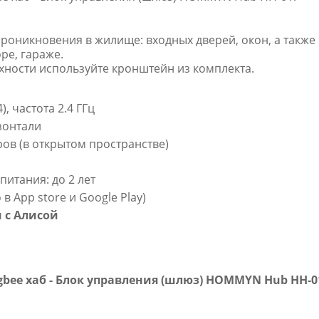
роникновения в жилище: входных дверей, окон, а также
ре, гараже.
хности используйте кронштейн из комплекта.
, частота 2.4 ГГц
зонтали
ов (в открытом пространстве)
итания: до 2 лет
в App store и Google Play)
 с Алисой
gbee хаб - Блок управления (шлюз) HOMMYN Hub HH-0