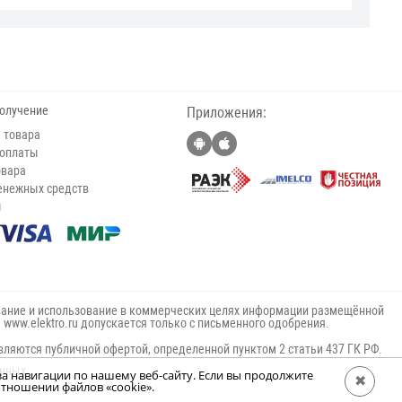
получение
Приложения:
 товара
 оплаты
овара
енежных средств
ы
ание и использование в коммерческих целях информации размещённой
е www.elektro.ru допускается только с письменного одобрения.
вляются публичной офертой, определенной пунктом 2 статьи 437 ГК РФ.
анных
за навигации по нашему веб-сайту. Если вы продолжите
✖
тношении файлов «cookie».