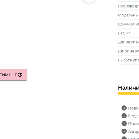
Производи
Модельны
Единица и
Вес, кг
Длина упа
Ширина уп
Высота уп
ртимент
Налич
Ново
Берд
Иски
Анга
Барн