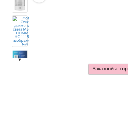
▼
Заказной ассо