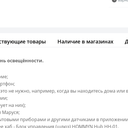
ствующие товары
Наличие в магазинах
нь освещённости.
оме;
ртфон;
это не нужно, например, когда вы находитесь дома или в
нии;
ет на них);
 Маруся;
ытовыми приборами и другими датчиками в приложении
ee хаб - Блок управления (шлюз) HOMMYN Hub HH-01.