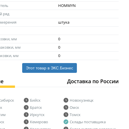
тель
HOMMYN
й ряд
змерения
штука
ковки, мм
0
аковки, мм
0
аковки, мм
0
Этот товар в ЭКС.Бизнес
ие
Доставка по России
сибирск
Бийск
Новокузнецк
ск
Братск
Омск
тим
Иркутск
Томск
рск
Кемерово
Склады поставщика
аул
Красноярск
Склад интернет-магазина