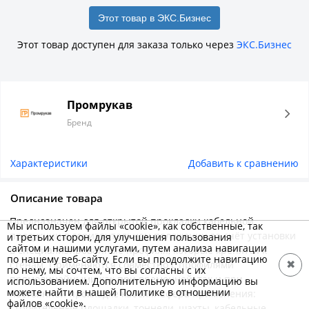
Этот товар в ЭКС.Бизнес
Этот товар доступен для заказа только через
ЭКС.Бизнес
Промрукав
Бренд
Характеристики
Добавить к сравнению
Описание товара
Предназначен для открытой прокладки кабельной
Мы используем файлы «cookie», как собственные, так
продукции в горизонтальном положении за счёт установки
и третьих сторон, для улучшения пользования
сайтом и нашими услугами, путем анализа навигации
в специализированные профиля, которые крепятся к
по нашему веб-сайту. Если вы продолжите навигацию
стенам. Применяются совместно с профилями
✖
по нему, мы сочтем, что вы согласны с их
прямолинейными как при временной, так и при
использованием. Дополнительную информацию вы
можете найти в нашей Политике в отношении
постоянной прокладке кабеля. Сфера применения:
файлов «cookie».
строительные площадки, тоннели, шахты, кабельные