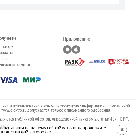
получение
Приложения:
 товара
 оплаты
овара
енежных средств
ы
ание и использование в коммерческих целях информации размещённой
е www.elektro.ru допускается только с письменного одобрения.
вляются публичной офертой, определенной пунктом 2 статьи 437 ГК РФ.
анных
за навигации по нашему веб-сайту. Если вы продолжите
✖
тношении файлов «cookie».