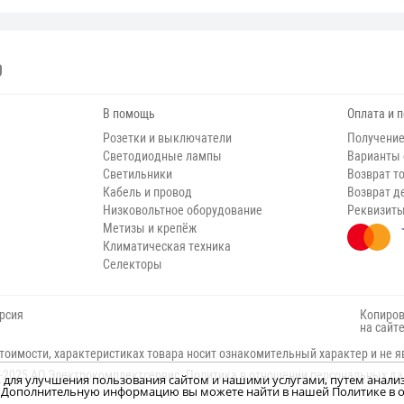
В помощь
Оплата и 
Розетки и выключатели
Получение
Светодиодные лампы
Варианты
Светильники
Возврат т
Кабель и провод
Возврат д
Низковольтное оборудование
Реквизит
Метизы и крепёж
Климатическая техника
Селекторы
рсия
Копиров
на сайт
тоимости, характеристиках товара носит ознакомительный характер и не я
-2025 АО Электрокомплектсервис.
Политика в отношении персональных д
н, для улучшения пользования сайтом и нашими услугами, путем анали
м. Дополнительную информацию вы можете найти в нашей Политике в о