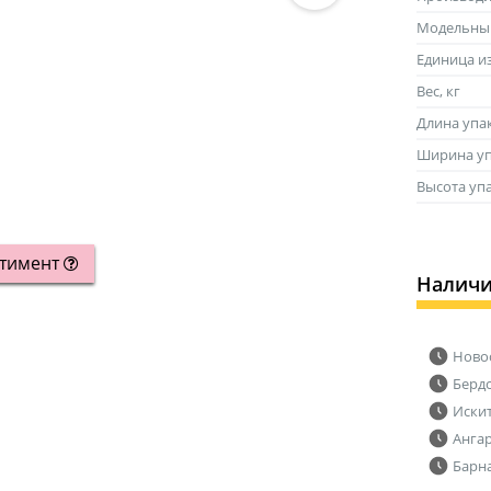
Модельны
Единица и
Вес, кг
Длина упа
Ширина уп
Высота уп
ртимент
Налич
Ново
Берд
Иски
Анга
Барн