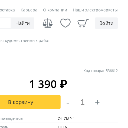
оставка
Карьера
О компании
Наши электромаркеты
Найти
Войти
ля художественных работ
Код товара:
536612
1 390
₽
-
+
В корзину
роизводителя
OL-CMP-1
тель
OLFA