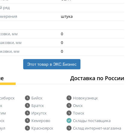
й ряд
змерения
штука
ковки, мм
0
аковки, мм
0
аковки, мм
0
Этот товар в ЭКС.Бизнес
ие
Доставка по России
сибирск
Бийск
Новокузнецк
ск
Братск
Омск
тим
Иркутск
Томск
рск
Кемерово
Склады поставщика
аул
Красноярск
Склад интернет-магазина