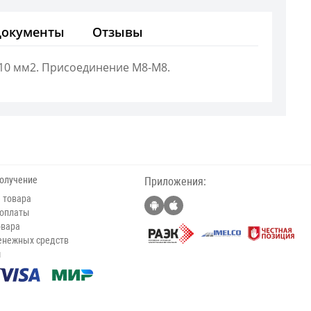
Документы
Отзывы
10 мм2. Присоединение М8-М8.
получение
Приложения:
 товара
 оплаты
овара
енежных средств
ы