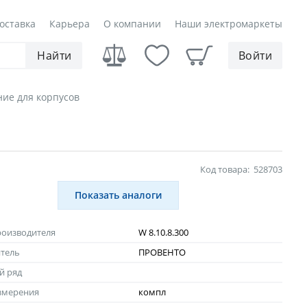
оставка
Карьера
О компании
Наши электромаркеты
Найти
Войти
ие для корпусов
Код товара:
528703
Показать аналоги
роизводителя
W 8.10.8.300
тель
ПРОВЕНТО
й ряд
змерения
компл