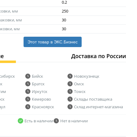
0.2
ковки, мм
250
аковки, мм
30
аковки, мм
30
Этот товар в ЭКС.Бизнес
ие
Доставка по России
сибирск
Бийск
Новокузнецк
ск
Братск
Омск
тим
Иркутск
Томск
рск
Кемерово
Склады поставщика
аул
Красноярск
Склад интернет-магазина
Есть в наличии
Нет в наличии