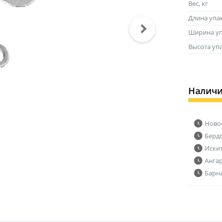
Вес, кг
Длина упа
Ширина уп
Высота уп
Налич
Ново
Берд
Иски
Анга
Барн