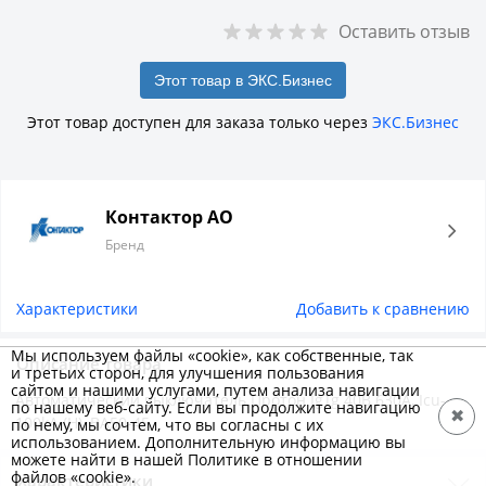
Оставить отзыв
Этот товар в ЭКС.Бизнес
Этот товар доступен для заказа только через
ЭКС.Бизнес
Контактор АО
Бренд
Характеристики
Добавить к сравнению
Мы используем файлы «cookie», как собственные, так
Описание товара
и третьих сторон, для улучшения пользования
сайтом и нашими услугами, путем анализа навигации
Автоматический выключатель Протон IgTg 40В 630A, Icu-
по нашему веб-сайту. Если вы продолжите навигацию
✖
100kA (Н), ВА50-45
по нему, мы сочтем, что вы согласны с их
использованием. Дополнительную информацию вы
можете найти в нашей Политике в отношении
файлов «cookie».
Характеристики