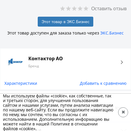
Оставить отзыв
Этот товар в ЭКС.Бизнес
Этот товар доступен для заказа только через
ЭКС.Бизнес
Контактор АО
Бренд
Характеристики
Добавить к сравнению
Мы используем файлы «cookie», как собственные, так
Описание товара
и третьих сторон, для улучшения пользования
сайтом и нашими услугами, путем анализа навигации
Автоматический выключатель Протон IgTg 40В 2500A, Icu-
по нашему веб-сайту. Если вы продолжите навигацию
✖
100kA (Н), ВА50-45
по нему, мы сочтем, что вы согласны с их
использованием. Дополнительную информацию вы
можете найти в нашей Политике в отношении
файлов «cookie».
Характеристики