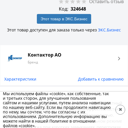
Оставить отзыв
Код:
324648
Этот товар в ЭКС.Бизнес
Этот товар доступен для заказа только через
ЭКС.Бизнес
Контактор АО
Бренд
Характеристики
Добавить к сравнению
Описание товара
Мы используем файлы «cookie», как собственные, так
и третьих сторон, для улучшения пользования
сайтом и нашими услугами, путем анализа навигации
Протон 16 (ВА50-45Про) на токи до 1600 А - это компактный
по нашему веб-сайту. Если вы продолжите навигацию
автоматический выключатель с высокой эффективностью
✖
по нему, мы сочтем, что вы согласны с их
работы для проектов с низкой бюджетной стоимостью.
использованием. Дополнительную информацию вы
можете найти в нашей Политике в отношении
Предназначен для проведения тока в нормальном режиме
файлов «cookie».
и отключения тока при коротких замыканиях, перегрузках