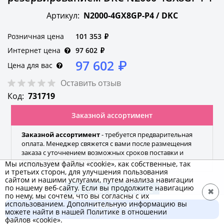
Артикул:
N2000-4GX8GP-P4 /
DKC
Розничная цена
101 353
₽
Интернет цена
97 602
₽
97 602
₽
Цена для вас
Оставить отзыв
Код:
731719
Заказной ассортимент
Заказной ассортимент
- требуется предварительная
оплата. Менеджер свяжется с вами после размещения
заказа с уточнением возможных сроков поставки и
транспортных издержек.
Мы используем файлы «cookie», как собственные, так
и третьих сторон, для улучшения пользования
сайтом и нашими услугами, путем анализа навигации
по нашему веб-сайту. Если вы продолжите навигацию
Этот товар в ЭКС.Бизнес
✖
по нему, мы сочтем, что вы согласны с их
использованием. Дополнительную информацию вы
В корзину
можете найти в нашей Политике в отношении
97 602 ₽
файлов «cookie».