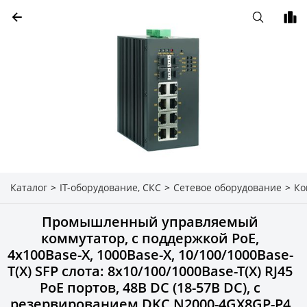
Каталог
>
IT-оборудование, СКС
>
Сетевое оборудование
>
Ко
Промышленный управляемый
коммутатор, с поддержкой PoE,
4x100Base-X, 1000Base-X, 10/100/1000Base-
T(X) SFP слота: 8x10/100/1000Base-T(X) RJ45
PoE портов, 48В DC (18-57В DC), с
резервированием DKC N2000-4GX8GP-P4