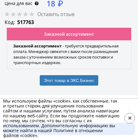
18
₽
Цена для вас
Оставить отзыв
Код:
517763
Заказной ассортимент
Заказной ассортимент
- требуется предварительная
оплата. Менеджер свяжется с вами после размещения
заказа с уточнением возможных сроков поставки и
транспортных издержек.
Этот товар в ЭКС.Бизнес
Мы используем файлы «cookie», как собственные, так
Промрукав
и третьих сторон, для улучшения пользования
сайтом и нашими услугами, путем анализа навигации
Бренд
по нашему веб-сайту. Если вы продолжите навигацию
✖
по нему, мы сочтем, что вы согласны с их
использованием. Дополнительную информацию вы
В корзину
можете найти в нашей Политике в отношении
Характеристики
Добавить к сравнению
1 786 ₽ за 100 шт.
файлов «cookie».