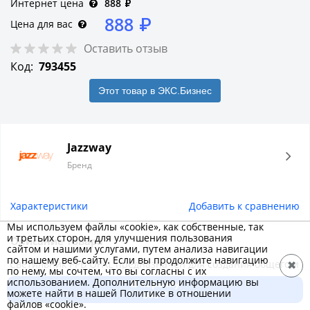
Интернет цена
888
₽
888
₽
Цена для вас
Оставить отзыв
Код:
793455
Этот товар в ЭКС.Бизнес
Jazzway
Бренд
Характеристики
Добавить к сравнению
Мы используем файлы «cookie», как собственные, так
и третьих сторон, для улучшения пользования
Описание товара
сайтом и нашими услугами, путем анализа навигации
по нашему веб-сайту. Если вы продолжите навигацию
Светильник PPB OPAL предназначен для создания общего и
✖
по нему, мы сочтем, что вы согласны с их
декоративного освещения в общественных зданиях,
использованием. Дополнительную информацию вы
В корзину
можете найти в нашей Политике в отношении
административных, офисных и жилых помещениях, таких
888 ₽
файлов «cookie».
как подъезды, лестничные пролеты, коридоры и холлы.