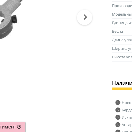
Производи
Модельны
Единица и
Вес, кг
Длина упа
Ширина уп
Высота уп
Налич
Ново
Берд
Иски
Анга
ртимент
Барн