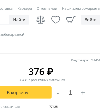
оставка
Карьера
О компании
Наши электромаркеты
Найти
Войти
езьбонарезной
Код товара:
741461
376
₽
394
₽
в розничных магазинах
-
+
В корзину
роизводителя
77425