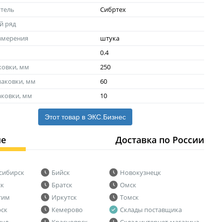
тель
Сибртех
й ряд
змерения
штука
0.4
ковки, мм
250
аковки, мм
60
аковки, мм
10
Этот товар в ЭКС.Бизнес
ие
Доставка по России
сибирск
Бийск
Новокузнецк
ск
Братск
Омск
тим
Иркутск
Томск
рск
Кемерово
Склады поставщика
аул
Красноярск
Склад интернет-магазина