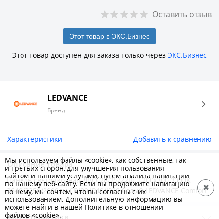
Оставить отзыв
Этот товар в ЭКС.Бизнес
Этот товар доступен для заказа только через
ЭКС.Бизнес
LEDVANCE
Бренд
Характеристики
Добавить к сравнению
Мы используем файлы «cookie», как собственные, так
Описание товара
и третьих сторон, для улучшения пользования
сайтом и нашими услугами, путем анализа навигации
Панель светодиодная ДВО-28/25/22Вт 1200х300 3000K
по нашему веб-сайту. Если вы продолжите навигацию
✖
3640/3250/2900лм CRI80 IP40/IP20 белый LEDVANCE Comfort
по нему, мы сочтем, что вы согласны с их
использованием. Дополнительную информацию вы
можете найти в нашей Политике в отношении
файлов «cookie».
Характеристики