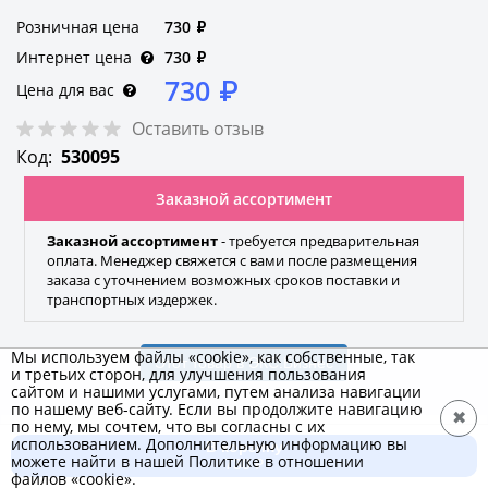
Розничная цена
730
₽
Интернет цена
730
₽
730
₽
Цена для вас
Оставить отзыв
Код:
530095
Заказной ассортимент
Заказной ассортимент
- требуется предварительная
оплата. Менеджер свяжется с вами после размещения
заказа с уточнением возможных сроков поставки и
транспортных издержек.
Мы используем файлы «cookie», как собственные, так
Этот товар в ЭКС.Бизнес
и третьих сторон, для улучшения пользования
сайтом и нашими услугами, путем анализа навигации
по нашему веб-сайту. Если вы продолжите навигацию
✖
по нему, мы сочтем, что вы согласны с их
использованием. Дополнительную информацию вы
В корзину
KRAFTOOL
можете найти в нашей Политике в отношении
730 ₽
файлов «cookie».
Бренд