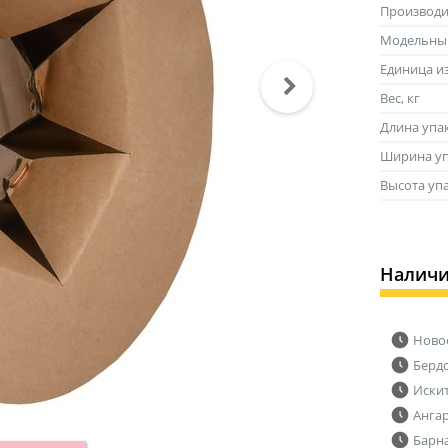
Производи
Модельны
Единица и
Вес, кг
Длина упа
Ширина уп
Высота уп
Налич
Ново
Берд
Иски
Анга
Барн