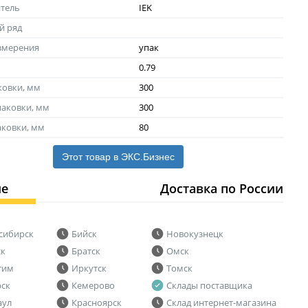
тель
IEK
й ряд
змерения
упак
0.79
ковки, мм
300
аковки, мм
300
аковки, мм
80
Этот товар в ЭКС.Бизнес
ие
Доставка по России
сибирск
Бийск
Новокузнецк
ск
Братск
Омск
тим
Иркутск
Томск
рск
Кемерово
Склады поставщика
аул
Красноярск
Склад интернет-магазина