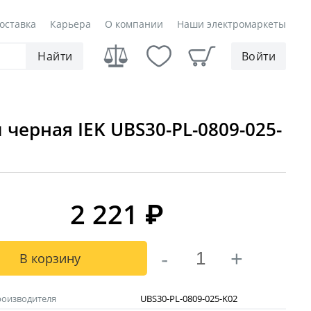
оставка
Карьера
О компании
Наши электромаркеты
Найти
Войти
ерная IEK UBS30-PL-0809-025-
2 221
₽
-
+
В корзину
роизводителя
UBS30-PL-0809-025-K02